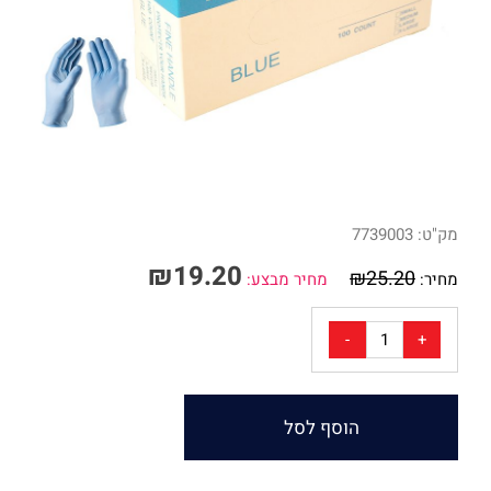
מק"ט:
7739003
₪
19.20
₪
25.20
מחיר:
מחיר מבצע:
הוסף לסל