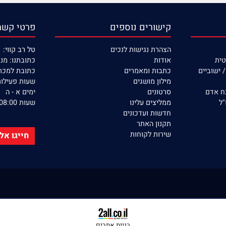
קישורים נוספים
פרטי קשר
הצהרת נגישות לנכים
טל רב קווי: 053-390-22-77
אודות
כתובתנו: מנחם בגין 132 
יים
כתבות ומאמרים
כתובת למכתבים: ת.ד 366
מילון מושגים
שעות פעילות ה
סרטונים
ימים א - ה
ממליצים עלינו
שעות 08:00 - 17:00
חדשות ועדכונים
תקנון האתר
שירות לקוחות
חייגו אלינו