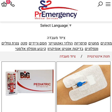
0
Select Language
▼
ציוד מעבדה
מזרקים
מחטים
פרפריות
הולדר ואקוטיינר
חסם ורידים
פקק
צנרת נוזלים
וונפלונים
בדיקות אנטיגן אומיקרון
קיבוע וונפלון אלסטי
/
חנות אינטרנטית
ציוד מעבדה